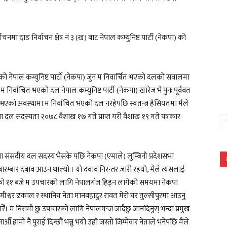
नमा दाङ निर्वाचन क्षेत्र नं ३ (ख) बाट नेपाल कम्युनिष्ट पार्टी (नेकपा) को
ेको नेपाल कम्युनिष्ट पार्टी (नेकपा) जुन म निवार्चित भएको दलको सवालमा
्वाचित भएको दल नेपाल कम्युनिष्ट पार्टी (नेकपा) खारेज भै पुनः पूर्ववत
 भएको अवस्थामा म निर्वाचित भएको दल नरहेपछि स्वतन्त्र हैसियतमा मैले
सभा दल सदस्यता २०७८ वैशाख १७ गते प्राप्त गरी वैशाख १९ गते पत्रकार
देशसभा संसदीय दल सदस्य भैसके पछि नेकपा (एमाले) लुम्बिनी प्रदेशसभा
ारम्बार दबाव आउन थाल्यो । यो दवाव निरन्तर जारी रहयो, मैले त्यसलाई
िनको ११ बजे म उपचारको लागि नेपालगंज हिड्न लागेको समयमा नेकपा
मीश्वर ढकाल र स्थानिय नेता मानबहादुर रावत मेरो घर तुल्सीपुरमा आउनु
गरेँ। म बिरामी छु उपचारको लागि नेपालगन्ज जादैछु जानदिनुस् भन्दा प्रमुख
 हामी नै पुराई दिन्छौं भन्नु भयो उहाँ जस्तो जिम्मेवार नेताले भनेपछि मैले