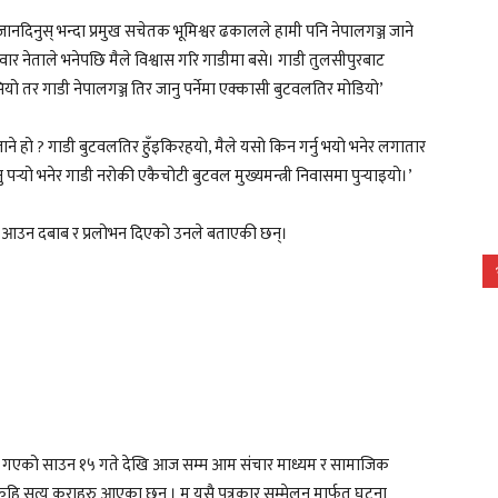
जानदिनुस् भन्दा प्रमुख सचेतक भूमिश्वर ढकालले हामी पनि नेपालगञ्ज जाने
जिम्मेवार नेताले भनेपछि मैले विश्वास गरि गाडीमा बसे। गाडी तुलसीपुरबाट
ो तर गाडी नेपालगञ्ज तिर जानु पर्नेमा एक्कासी बुटवलतिर मोडियो’
ँ जाने हो ? गाडी बुटवलतिर हुँइकिरहयो, मैले यसो किन गर्नु भयो भनेर लगातार
ु पर्‍यो भनेर गाडी नरोकी एकैचोटी बुटवल मुख्यमन्त्री निवासमा पुर्‍याइयो।’
ेमा आउन दबाब र प्रलोभन दिएको उनले बताएकी छन्।
लमा गएको साउन १५ गते देखि आज सम्म आम संचार माध्यम र सामाजिक
ेहि सत्य कुराहरु आएका छन् । म यसै पत्रकार सम्मेलन मार्फत घटना