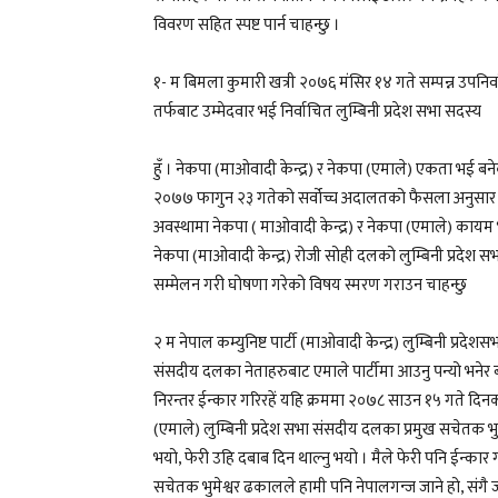
विवरण सहित स्पष्ट पार्न चाहन्छु ।
१- म बिमला कुमारी खत्री २०७६ मंसिर १४ गते सम्पन्न उपनिर्वाच
तर्फबाट उम्मेदवार भई निर्वाचित लुम्बिनी प्रदेश सभा सदस्य
हुँ । नेकपा (माओवादी केन्द्र) र नेकपा (एमाले) एकता भई बन
२०७७ फागुन २३ गतेको सर्वोच्च अदालतको फैसला अनुसार म निर
अवस्थामा नेकपा ( माओवादी केन्द्र) र नेकपा (एमाले) कायम
नेकपा (माओवादी केन्द्र) रोजी सोही दलको लुम्बिनी प्रदेश 
सम्मेलन गरी घोषणा गरेको विषय स्मरण गराउन चाहन्छु
२ म नेपाल कम्युनिष्ट पार्टी (माओवादी केन्द्र) लुम्बिनी प्र
संसदीय दलका नेताहरुबाट एमाले पार्टीमा आउनु पन्यो भनेर ब
निरन्तर ईन्कार गरिरहें यहि क्रममा २०७८ साउन १५ गते द
(एमाले) लुम्बिनी प्रदेश सभा संसदीय दलका प्रमुख सचेतक भु
भयो, फेरी उहि दबाब दिन थाल्नु भयो । मैले फेरी पनि ईन्कार 
सचेतक भुमेश्वर ढकालले हामी पनि नेपालगन्ज जाने हो, संगै जाऔँ