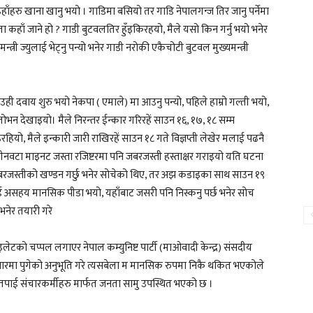
ाँहरु खाना खानु भयो । गाडिमा बसियो तर गाडि नेपालगन्ज तिर जानु पर्नेमा
यता कहाँ जाने हो ? गाडी बुटवलतिर हुँइकिरहयो, मैले यसो किन गर्नु भयो भनेर
त्री ज्युलाई भेट्नु पन्यो भनेर गाडी नरोकी एकैचोटी बुटवल मुख्यमन्त्री
ही दवाय शुरु भयो नेकपा ( एमाले) मा आउनु पन्यो, पहिले हाम्रो गल्ती भयो,
न्न प्रलोभन देखाइयो। मैले निरन्तर ईन्कार गरिरहें साउन १६, १७, १८ सम्म
रहियो, मैले इन्कारी जारी राखिरहें साउन १८ गते विज्ञप्ती लेखेर मलाई पढनै
 तीनवटा माइनट जस्ता रजिष्टरमा पनि जबरजस्ती हस्ताक्षर गराइयो यति घटना
बरजस्तीको खण्डन गर्छु भनेर सोचेको थिए, तर अझ कडाइका साथ साउन १९
मलाई असहय मानसिक पीडा भयो, यहाँबाट जसरी पनि निस्कनु पर्छ भनेर सोच
भनेर तयारी गरे
लेटको चप्पल लगाएर नेपाल कम्युनिष्ट पार्टी (माओवादी केन्द्र) संसदीय
 संसारमा पुगेको अनुभूति गरे त्यसबेला म मानसिक रुपमा निकै थकित भएकोले
तपाई संचारकर्मीहरु मार्फत जनता सामु उपस्थित भएको छ ।