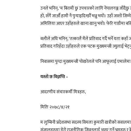
उनले भनिन्, ‘म बिरामी छु उपचारको लागि नेपालगञ्ज जाँदैछु 
हो, सँगै जाऔँ हामी नै पुर्‍याइदिन्छौँ भन्नु भयो। उहाँ जस्तो 
अमिलिया आएर उहाँहरुले खाना खानु भयो। फेरि गाडीमा बसिय
वलीले अघि भनिन्, ‘तत्कालै मैले प्रतिवाद गर्दै भनेँ यता कहा
प्रतिवाद गरिहँदा उहाँहरुले एक पटक मुख्यमन्त्री ज्युलाई भेट्न
निवासमा पुग्दा मुख्यमन्त्री पोखरेलले पनि आफूलाई एमाल
यस्तो छ विज्ञप्ति –
आदरणीय संचारकर्मी मित्रहरु,
मितिः २०७८/४/२१
म लुम्बिनी प्रदेशसभा सदस्य विमला कुमारी खत्रीको सवा
संजालहरुमा मेरो राजनीतिक जिवनलाई असर गर्ने भ्रमहरु र क