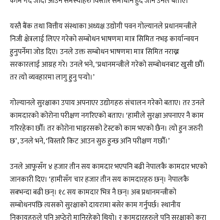
काम गर्दै जाँदा आउने समस्याहरु विस्तारै समाधान हुँदै जाने उनले बताए।
यस्तै बैंक तथा वित्तीय संस्थाका अध्यक्ष उद्योगी पवन गोल्यानले प्रधानमन्त्रीले
निजी क्षेत्रलाई लिएर गरेको सम्बोधन भाषणमा मात्र सिमित नभइ कार्यान्वयन
हुनुपर्नेमा जाेड दिए। उनले उक्त सम्बोधन भाषणमा मात्र सिमित नराख्न
सरकारलाई आग्रह गरे। उनले भने, ‘प्रधानमन्त्रीले गरेको सम्बोधनबाट खुसी छौँ।
तर त्यो व्यवहारमा लागु हुनु पर्‍यो।’
गोल्यानले सुरक्षाका उपाय अपनाएर उद्योगहरु संचालन गरेको बताए। तर उनले
कामदारको कोरोना परीक्षण नगरिएको बताए। ‘हामीले सुरक्षा अपनाएर नै काम
गरिरहेका छौँ। तर कोरोना भाइरसको टेस्टको काम भएको छैन। त्यो हुन जरुरी
छ’, उनले भने, ‘विस्तारै किट आउन सुरु हुन्छ अनि परीक्षण गछौँ।’
उनले आफूसँग ४ हजार तीन सय कामदार भएपनि बढी नेपालकै कामदार भएको
जानकारी दिए। ‘हामीसँग चार हजार तीन सय कामदारहरु छन्। नेपालकै
सबभन्दा बढी छन्। १८ सय कामदार भित्र नै छन्। अब प्रधानमन्त्रीको
सम्बोधनपछि त्यसको सुरक्षाको दायरामा बसेर काम गर्नुपर्छ। स्थानीय
निकायहरुले पनि अप्ठेरो मानिरहेको थियो। र कामदारहरुले पनि सुरक्षाको कुरा