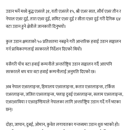
उडान भर्ने मध्ये बुद्ध एअरले ३१, यती एअरले १५, श्री एअर सात, सौर्य एअर तीन र
नेपाल एअर दुई, तारा एअर दुई, समिट एअर दुई र सीता एअर दुई गरी दैनिक ६४
वटा उडान हुने क्षेत्रीले जानकारी दिनुभयो।
कुल उडान क्षमताको ५० प्रतिशतमा नबढ्ने गरी आन्तरिक हवाई उडान सञ्चालन
गर्न प्राधिकरणलाई सरकारले निर्देशन दिएको थियो।
यसैगरी पाँच वटा हवाई कम्पनीले अन्तर्राष्ट्रिय उडान सञ्चालन गर्दै आएपनि
सरकारले थप चार वटा हवाई कम्पनीलाई अनुमति दिएको छ।
अब नेपाल एअरलाइन्स, हिमालय एअरलाइन्स, कतार एअरलाइन्स, टर्किस
एअरलाइन्स, जजिरा एअरलाइन्स, फ्लाइ दुवई एअरलाइन्स, सलाम एअरलाइन्स,
एअरअरविया र एअरइण्डियाले नेपालका लागि अन्तर्राष्ट्रिय उडान गर्दे गर्ने भएका
छन्।
दोहा, जापान, दुबई, ओमान, कुवेत लगायतका गन्तव्यमा उडान शुरु भएको हो।