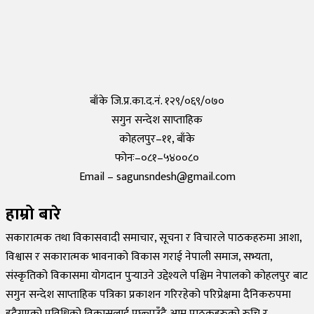
Saturday, 15 May 2021, 20:40
कोरोनाविरुद्धको खोप परीक्षण सफल,राम्रो काम गरेको दाबी
Tuesday, 19 May 2020, 12:29
बाँके जि.प्र.का.द.नं. १२९/०६९/०७०
सगुन सन्देश साप्ताहिक
कोहलपुर–११, बाँके
फोनः–०८१–५४००८०
Email – sagunsndesh@gmail.com
हाम्रो बारे
सकारात्मक तथा विकासवादी समाचार, सूचना र विचारले पाठकहरुमा आशा,
विश्वास र सकारात्मक भावनाको विकास गराई नेपाली समाज, सभ्यता,
संस्कृतिको विकासमा योगदान पुर्‍याउने उद्देश्यले पश्चिम नेपालको कोहलपुर बाट
सगुन सन्देश साप्ताहिक पत्रिका प्रकाशन गरिरहेको परिप्रेक्षमा दैनिकरुपमा
हुदैगएको प्रविधिको विकासलाई पछ्याउँदै आम पाठकहरुको रुचि र