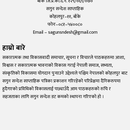
बाँके जि.प्र.का.द.नं. १२९/०६९/०७०
सगुन सन्देश साप्ताहिक
कोहलपुर–११, बाँके
फोनः–०८१–५४००८०
Email – sagunsndesh@gmail.com
हाम्रो बारे
सकारात्मक तथा विकासवादी समाचार, सूचना र विचारले पाठकहरुमा आशा,
विश्वास र सकारात्मक भावनाको विकास गराई नेपाली समाज, सभ्यता,
संस्कृतिको विकासमा योगदान पुर्‍याउने उद्देश्यले पश्चिम नेपालको कोहलपुर बाट
सगुन सन्देश साप्ताहिक पत्रिका प्रकाशन गरिरहेको परिप्रेक्षमा दैनिकरुपमा
हुदैगएको प्रविधिको विकासलाई पछ्याउँदै आम पाठकहरुको रुचि र
सहजताका लागि सगुन सन्देश डट कमको स्थापना गरिएको हो ।
©
2026
Sagun Sandesh