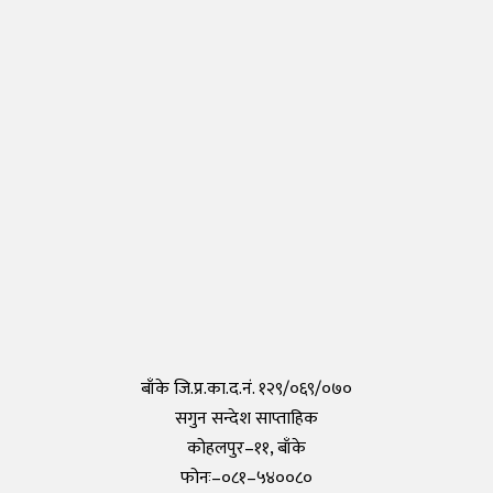
Thursday, 30 April 2020, 17:54
नेपालीहरुले टोकियोमा खोले नेपाली स्कुल हिमालय इन्टरनेशनल एकेडेमी
Monday, 29 March 2021, 17:35
तयार भयो आफैँले कोरोना परीक्षण गर्न मिल्ने किट, हरेक पसलमा उपलब्ध हुने
Saturday, 15 May 2021, 20:40
कोरोनाविरुद्धको खोप परीक्षण सफल,राम्रो काम गरेको दाबी
Tuesday, 19 May 2020, 12:29
बाँके जि.प्र.का.द.नं. १२९/०६९/०७०
सगुन सन्देश साप्ताहिक
कोहलपुर–११, बाँके
फोनः–०८१–५४००८०