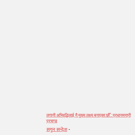
सम्बन्धित् लेख
लगानी अभिवृद्धिलाई नै मुख्य लक्ष्य बनाएका छौँ : प्रधानमन्त्री
प्रचण्ड
सगुन सन्देश
-