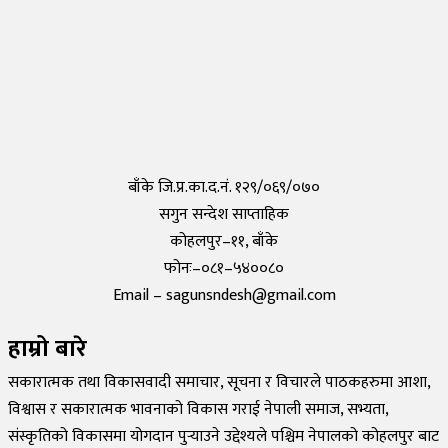
तयार भयो आफैँले कोरोना परीक्षण गर्न मिल्ने किट, हरेक पसलमा उपलब्ध हुने
Saturday, 15 May 2021, 20:40
कोरोनाविरुद्धको खोप परीक्षण सफल,राम्रो काम गरेको दाबी
Tuesday, 19 May 2020, 12:29
बाँके जि.प्र.का.द.नं. १२९/०६९/०७०
सगुन सन्देश साप्ताहिक
कोहलपुर–११, बाँके
फोनः–०८१–५४००८०
Email – sagunsndesh@gmail.com
हाम्रो बारे
सकारात्मक तथा विकासवादी समाचार, सूचना र विचारले पाठकहरुमा आशा,
विश्वास र सकारात्मक भावनाको विकास गराई नेपाली समाज, सभ्यता,
संस्कृतिको विकासमा योगदान पुर्‍याउने उद्देश्यले पश्चिम नेपालको कोहलपुर बाट