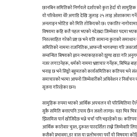
छानबिन समितिको निर्णयले दर्शाएको कुरा हेर्दा यो सामुहि
यो परिवेशमा धेरै अगाडि देखि जुलाइ २५ लाइ ओशाकामा गर्
अनलाइन भोटिङ को मिति तोकिएको छ। एकातिर नागोयामा दु
विषयमा कहि कतै पहल भएको नदेख्दा जिम्मेवार पदमा भएकाह
निरुत्साहित गरेको प्रष्ट छ भने यति सामान्य कुराको समाधान
समितिको नाममा राजनितिक,आफन्ती भागवण्डा गरि जवरजस्ति 
सम्वन्धित बिषयको ज्ञान नभएकाहरुको झुण्ड खडा गरि अनुग
नजर लगाउनेहरू, धर्मको नाममा भ्रष्टाचार गर्नेहरू, बिभिन्न
भनाइ छ भने सिङ्गो बहुमतको कार्यसमितिका कतिपय भने संस
समाचारको भरमा आफ्नो जिम्मेवारीको अधिवेशन र निर्वाचन घोटाल
सृजना गरिरहेका छन।
सामुहिक रुपमा भएको आर्थिक अपचलन यो परिस्थितिमा ऐेले
सुकै समिति बनाएपनि उपाय छैन जस्तो लाग्छ। यहा भित्र भित्र 
झिसमिस पार्न खोजिदैछ भन्ने चर्चा पनि भइरहेको छ। कतिपय
आर्थिक कारोवार चुस्त, दुरूस्त पारदर्शिता राख्ने जिम्मेवारि ल
कसैको प्रभावमा,डर त्रास या प्रलोभनमा पर्यो यो विषयमा को