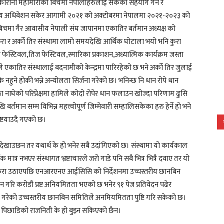
ोना महामारीको बिचमा नेपालीहरुलाई सकेको सहयोग गर्ने र
 राष्ट्रिय अधिबेशन सकेर आगामी २०२१ को अक्टोबरमा नेपालमा २०२१-२०२३ को
बिचमा गैर आवासीय नेपाली संघ जापानमा एकातिर बर्तमान अध्यक्ष को
ुरा र अर्को तिर संस्थामा लामो समयदेखि आर्थिक घोटाला भयो भनि कुरा
फेस्टिवल,तिज फेस्टिवल,स्मारिका प्रकाशन,अध्यात्मिक कार्यक्रम जस्ता
 एकातिर संस्थालाई बदनामीको केन्द्रमा पारिरहेको छ भने अर्को तिर जुलाई
हुने होकी भन्ने अन्योलता सिर्जना गरेको छ। भनिन्छ नि धान रोपे धान
ठा नाघेको परिप्रेक्षमा हामिले कोदो रोपेर धान फलाउन खोज्दा परिणाम ढुसि
ान सम्म विभिन्न महत्त्वोपूर्ण जिम्मेवारी सम्हालिसकेका हरु हेर्ने हो भने
रष्टयाउदै गएको छ।
ेखाउछन तर यथार्थ के हो भनेर सबै उदांगिएको छ। संस्थामा यो कार्यकाल
्र नभएर संस्थागत भ्रष्टाचारले जरो गाडे पनि सबै भित्र भित्रै दवाए तर यो
 कुरा उठाएपछि एनआरएनए आईसिसि को निर्देशनमा उच्चस्तरीय छानबिन
रि करोडौ प्रष्ट अनियमितता भएको छ भनेर ९१ पेज प्रतिवेदन पढेर
गरेको उच्चस्तरीय छानबिन समितिले अनमियमितता पुष्टि गरि सकेको छ।
ो पिछाडिको राजनिती के हो बुझ्न सकिएको छैन।