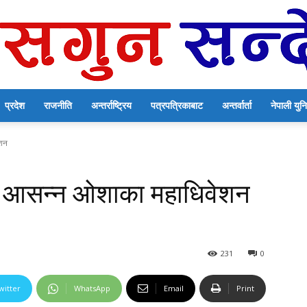
प्रदेश
राजनीति
अन्तर्राष्ट्रिय
पत्रपत्रिकाबाट
अन्तर्वार्ता
नेपाली यु
सगुन
ेशन
र आसन्न ओशाका महाधिवेशन
सन्देश
231
0
witter
WhatsApp
Email
Print