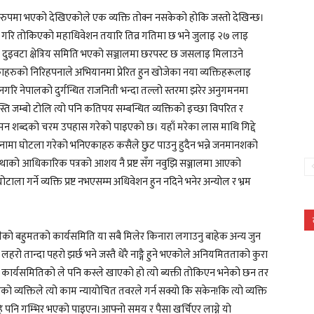
क रुपमा भएको देखिएकोले एक व्यक्ति तोक्न नसकेको होकि जस्तो देखिन्छ।
ने गरि तोकिएको महाधिवेशन तयारि तिव्र गतिमा छ भने जुलाइ २७ लाइ
इवटा क्षेत्रिय समिति भएको सञ्जालमा छरपस्ट छ जसलाइ मिलाउने
रुको निरिहपनाले अभियानमा प्रेरित हुन खोजेका नया व्यक्तिहरूलाइ
 नगरि नेपालको दुर्गन्धित राजनिती भन्दा तल्लो स्तरमा झरेर अनुगमनमा
जम्बो टोलि त्यो पनि कतिपय सम्बन्धित व्यक्तिको इच्छा विपरित र
मन शब्दको चरम उपहास गरेको पाइएको छ। यहाँ मरेका लास माथि गिद्दे
 बाहनामा घोटला गरेको भनिएकाहरु कसैले छुट पाउनु हुदैन भन्ने जनमानशको
्थाको आधिकारिक पत्रको आशय नै प्रष्ट सँग नवुझि सञ्जालमा आएको
ा गर्ने व्यक्ति प्रष्ट नभएसम्म अधिवेशन हुन नदिने भनेर अन्योल र भ्रम
को बहुमतको कार्यसमिति या सबै मिलेर किनारा लगाउनु बाहेक अन्य जुन
लहरो तान्दा पहरो झर्छ भने जस्तै धेरै नाङ्गै हुने भएकोले अनियमितताको कुरा
 कार्यसमितिको ले पनि कस्ले खाएको हो त्यो ब्यक्ती तोकिएन भनेको छन तर
िएको व्यक्तिले त्यो काम न्यायोचित तवरले गर्न सक्यो कि सकेन!कि त्यो व्यक्ति
हि पनि गम्भिर भएको पाइएन।आफ्नो समय र पैसा खर्चिएर लाग्ने यो