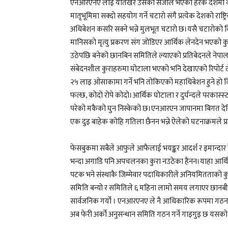
एनआरएनए लाइ यतिखेर उसको संजाल भएको हरेक देशमा कोर
मातृभूमिमा सक्दो सहयोग गर्ने चटारो संगै प्रत्येक देशको
अधिबेशन कसरि सक्ने भन्ने मुलभूत चटारो छ।यसै चटारोको 
मानिसको मृत्यु प्रकरण संग जोडिएर आर्थिक लेनदेन भएको क
उठेपछि बनेको छानबिन समितिले ल्याएको प्रतिबेदनले नेपाल 
संबेदनशील कुराहरुमा घोटाला भएको भनि देखाएको रिपोर्ट ले
२५ लाइ ओसाकामा गर्ने भनि तोकिएको महाधिबेशन हुने हो कि न
फल्छ, कोदो रोपे कोदो।आर्थिक घोटाला र दुर्घन्दले परकास्स्
परेको मकैको घुन निस्केको छ।एनआरएन जापानमा बिगत देखि बर्तम
एक दुइ बाहेक कोहि गतिला छैनन भन्ने ऐलेको घटनाक्रमले प्
फेसबुकमा सबैले आफुले आफैलाई भयङ्कर आदर्श र इमान्दार द
भन्दा अगाडि पनि अपचलनका कुरा नउठेका हैनन।याहा आर्थिक मात
पटक भने संस्थाकै जिम्मेवार पदाधिकारीले अनियमितताको
समिति बन्यो र समितिले ६ महिना लामो समय लगाएर छानबीन ग
सार्वजनिक गर्यो । एनआरएनए ले नै आधिकारिक रूपमा गठन 
अब फेरी अर्को अनुसन्धान समिति गठन गर्ने गाइगुइ छ यसक