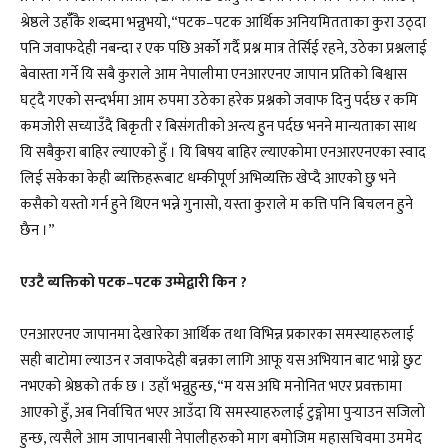
श्रेष्ठले उहाँँकै शब्दमा भन्नुभयो,“पटक–पटक आर्थिक अनियमितताका कुरा उठ्दा
पनि जवाफदेही नबन्दा र एक पछि अर्को गर्दै प्रश्न मात्र तेर्सिई रहने, उठेका प्रश्नलाई
बेवास्ता गर्ने यि सबै कुराले आम नेपालीमा एनआरएनए जापान प्रतिको बिश्वास
घट्दै गएको सन्दर्भमा आम रुपमा उठेका हरेक प्रश्नको जवाफ दिनु पर्दछ र कमि
कमजोरी सच्याउँदै बिकृती र बिसंगतीको अन्त्य हुन पर्दछ भनने मान्यताका साथ
यि सबैकुरा बाहिर ल्याएको हुँ । यि बिषय बाहिर ल्याएकोमा एनआरएनएका स्वाद
लिई सकेका केही ब्यक्तिहरूबाट धम्कीपूर्ण अभिव्यक्ति खेप्दै आएको छु भने
कसैको यस्तो गर्न हुने थिएन भन्ने गुनासो, यस्ता कुराले म कत्ति पनि बिचलन हुने
छैन ।”
एउटै ब्यक्तिको पटक–पटक उम्मेद्वारी किन ?
एनआरएनए जापानमा देखारेका आर्थिक तथा विभिन्न प्रकारका समस्याहरुलाई
सही बाटोमा ल्याउन र जवाफदेही बन्नका लागि आफू यस अभियान बाट भाग्ने छुट
नभएको श्रेष्ठको तर्क छ । उहाँ भन्नुहुन्छ,“म यस अघि मनोनित भएर प्रवक्तामा
आएको हुँ, अब निर्वाचित भएर आउँदा यि समस्याहरुलाई टुङ्गोमा पुर्‍याउन सजिलो
हुन्छ, त्यसैले आम जापानबासी नेपालीहरुको माग बमोजिम महासचिवमा उममेद