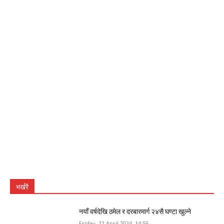
भर्खरै
नयाँ वर्षदेखि ठमेल र दरबारमार्ग २४सै घण्टा खुल्ने
Friday, 12 April 2024, 14:55