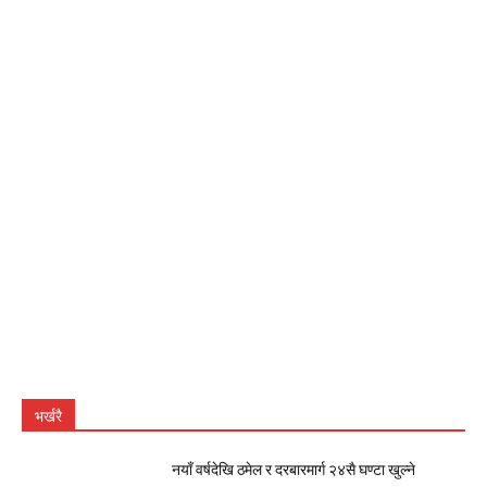
भर्खरै
नयाँ वर्षदेखि ठमेल र दरबारमार्ग २४सै घण्टा खुल्ने