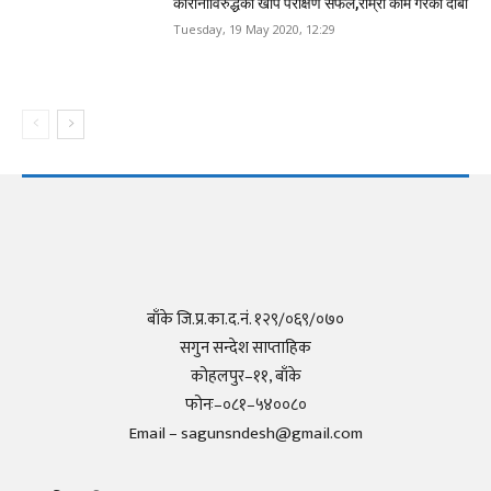
कोरोनाविरुद्धको खोप परीक्षण सफल,राम्रो काम गरेको दाबी
Tuesday, 19 May 2020, 12:29
बाँके जि.प्र.का.द.नं. १२९/०६९/०७०
सगुन सन्देश साप्ताहिक
कोहलपुर–११, बाँके
फोनः–०८१–५४००८०
Email – sagunsndesh@gmail.com