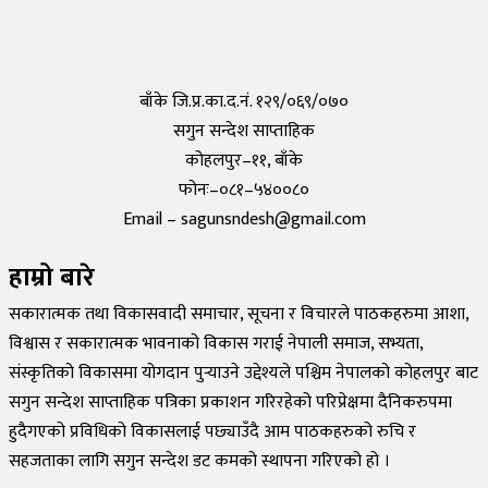
कोरोनाविरुद्धको खोप परीक्षण सफल,राम्रो काम गरेको दाबी
Tuesday, 19 May 2020, 12:29
बाँके जि.प्र.का.द.नं. १२९/०६९/०७०
सगुन सन्देश साप्ताहिक
कोहलपुर–११, बाँके
फोनः–०८१–५४००८०
Email – sagunsndesh@gmail.com
हाम्रो बारे
सकारात्मक तथा विकासवादी समाचार, सूचना र विचारले पाठकहरुमा आशा,
विश्वास र सकारात्मक भावनाको विकास गराई नेपाली समाज, सभ्यता,
संस्कृतिको विकासमा योगदान पुर्‍याउने उद्देश्यले पश्चिम नेपालको कोहलपुर बाट
सगुन सन्देश साप्ताहिक पत्रिका प्रकाशन गरिरहेको परिप्रेक्षमा दैनिकरुपमा
हुदैगएको प्रविधिको विकासलाई पछ्याउँदै आम पाठकहरुको रुचि र
सहजताका लागि सगुन सन्देश डट कमको स्थापना गरिएको हो ।