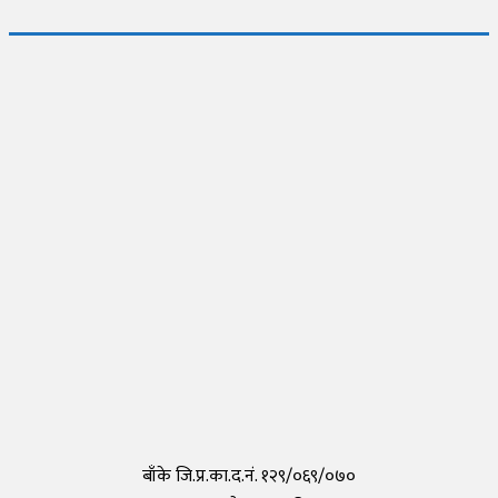
जापानमा थप २ जना नेपालीमा देखियो कोरोना
Thursday, 30 April 2020, 17:54
नेपालीहरुले टोकियोमा खोले नेपाली स्कुल हिमालय इन्टरनेशनल एकेडेमी
Monday, 29 March 2021, 17:35
तयार भयो आफैँले कोरोना परीक्षण गर्न मिल्ने किट, हरेक पसलमा उपलब्ध हुने
Saturday, 15 May 2021, 20:40
कोरोनाविरुद्धको खोप परीक्षण सफल,राम्रो काम गरेको दाबी
Tuesday, 19 May 2020, 12:29
बाँके जि.प्र.का.द.नं. १२९/०६९/०७०