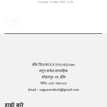
Tuesday, 19 May 2020, 12:29
बाँके जि.प्र.का.द.नं. १२९/०६९/०७०
सगुन सन्देश साप्ताहिक
कोहलपुर–११, बाँके
फोनः–०८१–५४००८०
Email – sagunsndesh@gmail.com
हाम्रो बारे