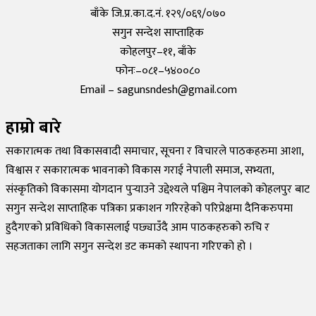
बाँके जि.प्र.का.द.नं. १२९/०६९/०७०
सगुन सन्देश साप्ताहिक
कोहलपुर–११, बाँके
फोनः–०८१–५४००८०
Email – sagunsndesh@gmail.com
हाम्रो बारे
सकारात्मक तथा विकासवादी समाचार, सूचना र विचारले पाठकहरुमा आशा,
विश्वास र सकारात्मक भावनाको विकास गराई नेपाली समाज, सभ्यता,
संस्कृतिको विकासमा योगदान पुर्‍याउने उद्देश्यले पश्चिम नेपालको कोहलपुर बाट
सगुन सन्देश साप्ताहिक पत्रिका प्रकाशन गरिरहेको परिप्रेक्षमा दैनिकरुपमा
हुदैगएको प्रविधिको विकासलाई पछ्याउँदै आम पाठकहरुको रुचि र
सहजताका लागि सगुन सन्देश डट कमको स्थापना गरिएको हो ।
©
2026
Sagun Sandesh