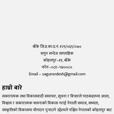
तयार भयो आफैँले कोरोना परीक्षण गर्न मिल्ने किट, हरेक पसलमा उपलब्ध हुने
Saturday, 15 May 2021, 20:40
कोरोनाविरुद्धको खोप परीक्षण सफल,राम्रो काम गरेको दाबी
Tuesday, 19 May 2020, 12:29
बाँके जि.प्र.का.द.नं. १२९/०६९/०७०
सगुन सन्देश साप्ताहिक
कोहलपुर–११, बाँके
फोनः–०८१–५४००८०
Email – sagunsndesh@gmail.com
हाम्रो बारे
सकारात्मक तथा विकासवादी समाचार, सूचना र विचारले पाठकहरुमा आशा,
विश्वास र सकारात्मक भावनाको विकास गराई नेपाली समाज, सभ्यता,
संस्कृतिको विकासमा योगदान पुर्‍याउने उद्देश्यले पश्चिम नेपालको कोहलपुर बाट