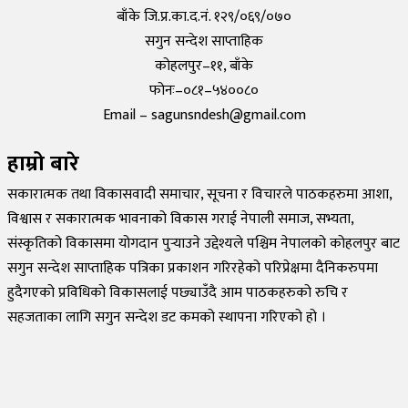
बाँके जि.प्र.का.द.नं. १२९/०६९/०७०
सगुन सन्देश साप्ताहिक
कोहलपुर–११, बाँके
फोनः–०८१–५४००८०
Email – sagunsndesh@gmail.com
हाम्रो बारे
सकारात्मक तथा विकासवादी समाचार, सूचना र विचारले पाठकहरुमा आशा,
विश्वास र सकारात्मक भावनाको विकास गराई नेपाली समाज, सभ्यता,
संस्कृतिको विकासमा योगदान पुर्‍याउने उद्देश्यले पश्चिम नेपालको कोहलपुर बाट
सगुन सन्देश साप्ताहिक पत्रिका प्रकाशन गरिरहेको परिप्रेक्षमा दैनिकरुपमा
हुदैगएको प्रविधिको विकासलाई पछ्याउँदै आम पाठकहरुको रुचि र
सहजताका लागि सगुन सन्देश डट कमको स्थापना गरिएको हो ।
©
2026
Sagun Sandesh