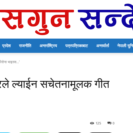
प्रदेश
राजनीति
अन्तर्राष्ट्रिय
पत्रपत्रिकाबाट
अन्तर्वार्ता
नेपाली यु
सगुन
ेराेना भाइरस...’
यारले ल्याईन सचेतनामूलक गीत
सन्देश
125
0