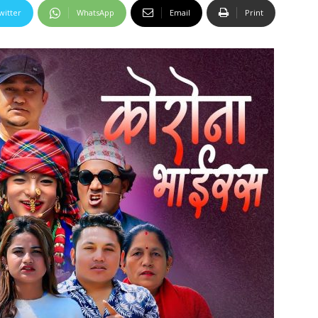
witter
WhatsApp
Email
Print