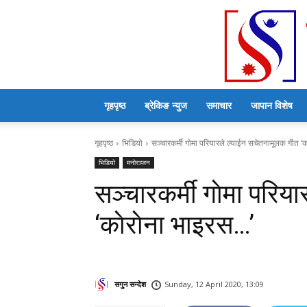
गृहपृष्ठ
ब्रेकिङ न्युज
समाचार
जापान विशेष
गृहपृष्ठ
भिडियो
सञ्चारकर्मी गाेमा परियारले ल्याईन सचेतनामूलक गीत ‘का
भिडियो
मनोरञ्जन
सञ्चारकर्मी गाेमा परि
‘काेराेना भाइरस…’
सगुन सन्देश
Sunday, 12 April 2020, 13:09