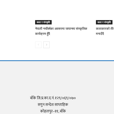
कला र संस्कृति
कला र संस्कृति
नेपाली नयाँवर्षका अवसरमा जापानमा संस्कृतिक
कलाकारको तीज,
कार्यक्रम हुँदै
मनाउँदै
बाँके जि.प्र.का.द.नं. १२९/०६९/०७०
सगुन सन्देश साप्ताहिक
कोहलपुर–११, बाँके