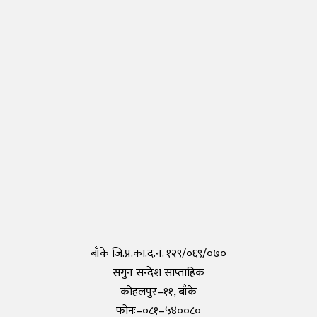
Thursday, 30 April 2020, 17:54
नेपालीहरुले टोकियोमा खोले नेपाली स्कुल हिमालय इन्टरनेशनल एकेडेमी
Monday, 29 March 2021, 17:35
तयार भयो आफैँले कोरोना परीक्षण गर्न मिल्ने किट, हरेक पसलमा उपलब्ध हुने
Saturday, 15 May 2021, 20:40
कोरोनाविरुद्धको खोप परीक्षण सफल,राम्रो काम गरेको दाबी
Tuesday, 19 May 2020, 12:29
बाँके जि.प्र.का.द.नं. १२९/०६९/०७०
सगुन सन्देश साप्ताहिक
कोहलपुर–११, बाँके
फोनः–०८१–५४००८०