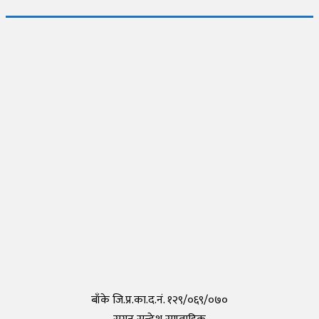
जापानमा थप २ जना नेपालीमा देखियो कोरोना
Thursday, 30 April 2020, 17:54
नेपालीहरुले टोकियोमा खोले नेपाली स्कुल हिमालय इन्टरनेशनल एकेडेमी
Monday, 29 March 2021, 17:35
तयार भयो आफैँले कोरोना परीक्षण गर्न मिल्ने किट, हरेक पसलमा उपलब्ध हुने
Saturday, 15 May 2021, 20:40
कोरोनाविरुद्धको खोप परीक्षण सफल,राम्रो काम गरेको दाबी
Tuesday, 19 May 2020, 12:29
बाँके जि.प्र.का.द.नं. १२९/०६९/०७०