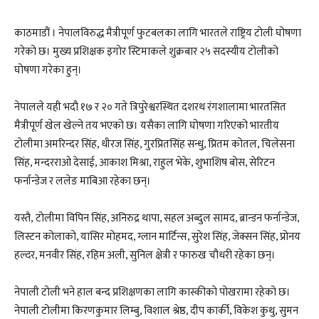
काठमाडौं । नेपालविरुद्ध मैत्रीपूर्ण फुटबलका लागि भारतले राष्ट्रिय टोली घोषणा
गरेको छ। मुख्य प्रशिक्षक इगोर स्टिमाकले शुक्रबार २५ सदस्यीय टोलीको
घोषणा गरेका हुन्।
नेपालले यही भदौ १७ र २० गते त्रिपुरेश्वरस्थित दशरथ रंगशालामा भारतसित
मैत्रीपूर्ण खेल खेल्ने तय भएको छ। यसैका लागि घोषणा गरिएको भारतीय
टोलीमा अमरिन्दर सिंह, धीरज सिंह, गुरप्रितसिंह सन्धु, प्रितम कोतल, चिलेसना
सिंह, मन्दरराओ देसाई, आकाश मिश्रा, राहुल भेके, शुभाशिष बोस, सेरिटन
फर्नान्डेज र ललेङ माबिआ रहेका छन्।
यस्तै‚ टोलीमा विपिन सिंह, अनिरुद्र थापा, सहल अब्दुल सामद, ब्रान्डन फर्नान्डेज,
लिस्टन कोलाको, यासिर मोहमद, ग्लान मार्टिन्स, सुरेश सिंह, जेक्सन सिंह, प्रोनय
हल्दर, मनवीर सिंह, रहिम अली, सुनिल क्षेत्री र फारुख चौधरी रहेका छन्।
नेपाली टोली भने हाल बन्द प्रशिक्षणका लागि कास्कीको पोखरामा रहेको छ।
नेपाली टोलीमा किरणकुमार लिम्बु, विशाल श्रेष्ठ, दीप कार्की, विकेश कुथु, सुमन