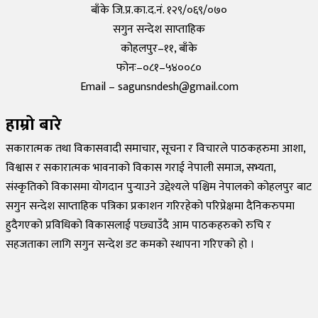
बाँके जि.प्र.का.द.नं. १२९/०६९/०७०
सगुन सन्देश साप्ताहिक
कोहलपुर–११, बाँके
फोनः–०८१–५४००८०
Email – sagunsndesh@gmail.com
हाम्रो बारे
सकारात्मक तथा विकासवादी समाचार, सूचना र विचारले पाठकहरुमा आशा,
विश्वास र सकारात्मक भावनाको विकास गराई नेपाली समाज, सभ्यता,
संस्कृतिको विकासमा योगदान पुर्‍याउने उद्देश्यले पश्चिम नेपालको कोहलपुर बाट
सगुन सन्देश साप्ताहिक पत्रिका प्रकाशन गरिरहेको परिप्रेक्षमा दैनिकरुपमा
हुदैगएको प्रविधिको विकासलाई पछ्याउँदै आम पाठकहरुको रुचि र
सहजताका लागि सगुन सन्देश डट कमको स्थापना गरिएको हो ।
©
2026
Sagun Sandesh