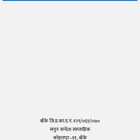
नयाँ वर्षदेखि ठमेल र दरबारमार्ग २४सै घण्टा खुल्ने
Friday, 12 April 2024, 14:55
राष्ट्रिय सभाको उपाध्यक्षमा एमालेकी विमला घिमिरे निर्वाचित
Wednesday, 10 April 2024, 17:10
लगानी अभिवृद्धिलाई नै मुख्य लक्ष्य बनाएका छौँ : प्रधानमन्त्री प्रचण्ड
Thursday, 14 September 2023, 6:00
संविधानसभा अध्यक्ष सुवास नेम्वाङको निधन
Tuesday, 12 September 2023, 5:10
बाँके जि.प्र.का.द.नं. १२९/०६९/०७०
सगुन सन्देश साप्ताहिक
कोहलपुर–११, बाँके